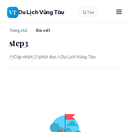
Chuyển
Du Lịch Vũng Tàu
VT
Tìm
đến
phần
nội
Trang chủ
/
Bài viết
dung
step3
Cập nhật
1 phút đọc
Du Lịch Vũng Tàu