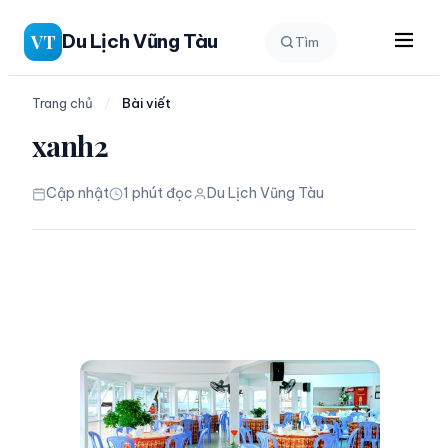
Chuyển
Du Lịch Vũng Tàu
VT
Tìm
đến
phần
nội
Trang chủ
/
Bài viết
dung
xanh2
Cập nhật
1 phút đọc
Du Lịch Vũng Tàu