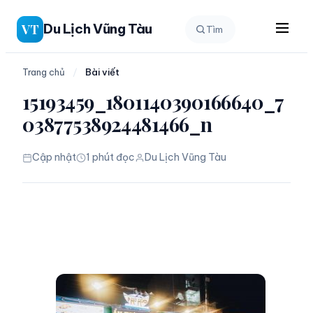
Chuyển
Du Lịch Vũng Tàu
VT
Tìm
đến
phần
nội
Trang chủ
/
Bài viết
dung
15193459_1801140390166640_7
03877538924481466_n
Cập nhật
1 phút đọc
Du Lịch Vũng Tàu