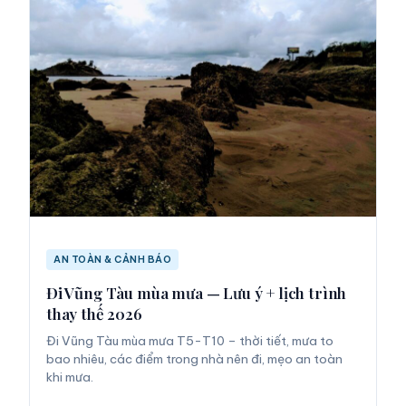
AN TOÀN & CẢNH BÁO
Đi Vũng Tàu mùa mưa — Lưu ý + lịch trình
thay thế 2026
Đi Vũng Tàu mùa mưa T5-T10 – thời tiết, mưa to
bao nhiêu, các điểm trong nhà nên đi, mẹo an toàn
khi mưa.