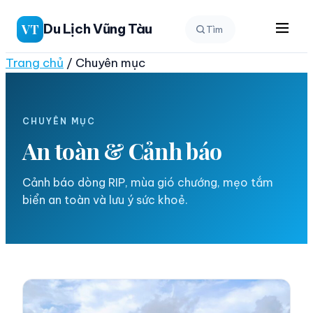
Chuyển
Du Lịch Vũng Tàu
VT
Tìm
đến
phần
Trang chủ
/
Chuyên mục
nội
dung
CHUYÊN MỤC
An toàn & Cảnh báo
Cảnh báo dòng RIP, mùa gió chướng, mẹo tắm
biển an toàn và lưu ý sức khoẻ.