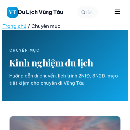
Chuyển
Du Lịch Vũng Tàu
VT
Tìm
đến
phần
Trang chủ
/
Chuyên mục
nội
dung
CHUYÊN MỤC
Kinh nghiệm du lịch
Hướng dẫn di chuyển, lịch trình 2N1Đ, 3N2Đ, mẹo
tiết kiệm cho chuyến đi Vũng Tàu.