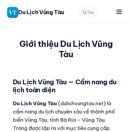
Chuyển
Du Lịch Vũng Tàu
VT
Tìm
đến
phần
nội
dung
Giới thiệu Du Lịch Vũng
Tàu
Du Lịch Vũng Tàu — Cẩm nang du
lịch toàn diện
Du Lịch Vũng Tàu
(dulichvungtau.net) là
cẩm nang du lịch chuyên sâu về thành phố
biển Vũng Tàu, tỉnh Bà Rịa – Vũng Tàu.
Trang được lập ra với mục tiêu cung cấp