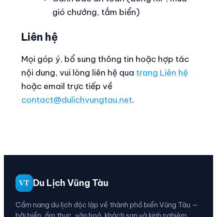
gió chướng, tắm biển)
Liên hệ
Mọi góp ý, bổ sung thông tin hoặc hợp tác
nội dung, vui lòng liên hệ qua
trang Liên hệ
hoặc email trực tiếp về
contact@dulichvungtau.net
.
Du Lịch Vũng Tàu
VT
Cẩm nang du lịch độc lập về thành phố biển Vũng Tàu —
bãi biển, ẩm thực, văn hoá, khách sạn và kinh nghiệm