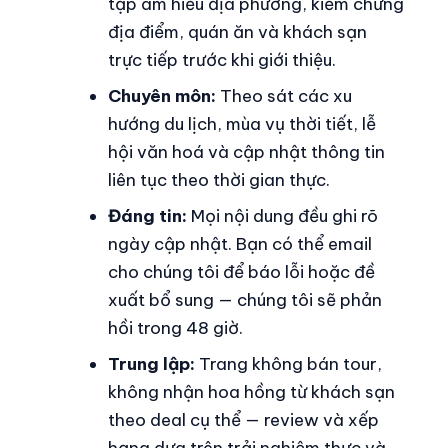
tập am hiểu địa phương, kiểm chứng
địa điểm, quán ăn và khách sạn
trực tiếp trước khi giới thiệu.
Chuyên môn:
Theo sát các xu
hướng du lịch, mùa vụ thời tiết, lễ
hội văn hoá và cập nhật thông tin
liên tục theo thời gian thực.
Đáng tin:
Mọi nội dung đều ghi rõ
ngày cập nhật. Bạn có thể email
cho chúng tôi để báo lỗi hoặc đề
xuất bổ sung — chúng tôi sẽ phản
hồi trong 48 giờ.
Trung lập:
Trang không bán tour,
không nhận hoa hồng từ khách sạn
theo deal cụ thể — review và xếp
hạng dựa trên trải nghiệm thực và