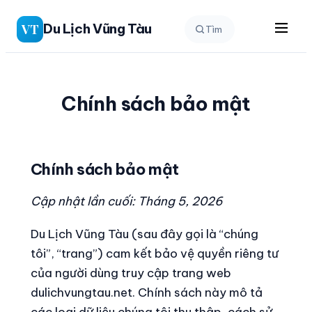
Chuyển
Du Lịch Vũng Tàu
VT
Tìm
đến
phần
nội
dung
Chính sách bảo mật
Chính sách bảo mật
Cập nhật lần cuối: Tháng 5, 2026
Du Lịch Vũng Tàu (sau đây gọi là “chúng
tôi”, “trang”) cam kết bảo vệ quyền riêng tư
của người dùng truy cập trang web
dulichvungtau.net. Chính sách này mô tả