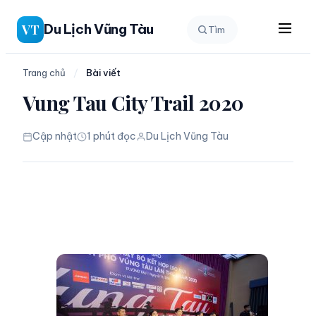
Chuyển
Du Lịch Vũng Tàu
VT
Tìm
đến
phần
nội
Trang chủ
/
Bài viết
dung
Vung Tau City Trail 2020
Cập nhật
1 phút đọc
Du Lịch Vũng Tàu