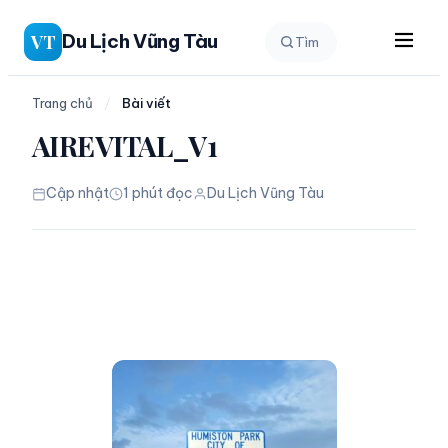
Chuyển
Du Lịch Vũng Tàu
VT
Tìm
đến
phần
nội
Trang chủ
/
Bài viết
dung
AIREVITAL_V1
Cập nhật
1 phút đọc
Du Lịch Vũng Tàu