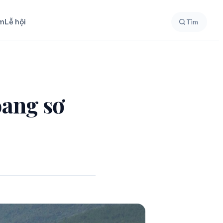
ệm
Lễ hội
Tìm
oang sơ