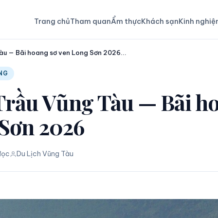
Trang chủ
Tham quan
Ẩm thực
Khách sạn
Kinh nghi
àu — Bãi hoang sơ ven Long Sơn 2026...
NG
Trầu Vũng Tàu — Bãi h
 Sơn 2026
đọc
Du Lịch Vũng Tàu