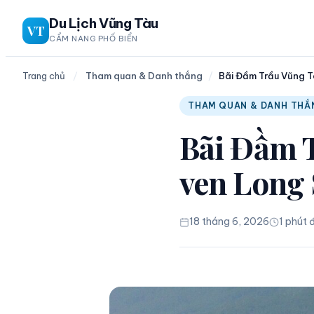
Chuyển
Du Lịch Vũng Tàu
VT
đến
CẨM NANG PHỐ BIỂN
phần
nội
Trang chủ
/
Tham quan & Danh thắng
/
Bãi Đầm Trầu Vũng T
dung
THAM QUAN & DANH THẮ
Bãi Đầm 
ven Long
18 tháng 6, 2026
1 phút 