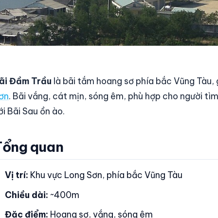
ãi Đầm Trầu
là bãi tắm hoang sơ phía bắc Vũng Tàu,
ơn
. Bãi vắng, cát mịn, sóng êm, phù hợp cho người tìm
ới Bãi Sau ồn ào.
Tổng quan
Vị trí:
Khu vực Long Sơn, phía bắc Vũng Tàu
Chiều dài:
~400m
Đặc điểm:
Hoang sơ, vắng, sóng êm