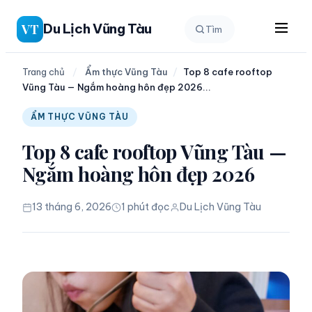
Chuyển
Du Lịch Vũng Tàu
VT
Tìm
đến
phần
nội
Trang chủ
/
Ẩm thực Vũng Tàu
/
Top 8 cafe rooftop
Vũng Tàu — Ngắm hoàng hôn đẹp 2026...
dung
ẨM THỰC VŨNG TÀU
Top 8 cafe rooftop Vũng Tàu —
Ngắm hoàng hôn đẹp 2026
13 tháng 6, 2026
1 phút đọc
Du Lịch Vũng Tàu