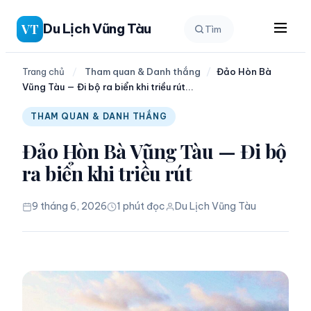
Chuyển
Du Lịch Vũng Tàu
VT
Tìm
đến
phần
nội
Trang chủ
/
Tham quan & Danh thắng
/
Đảo Hòn Bà
Vũng Tàu — Đi bộ ra biển khi triều rút...
dung
THAM QUAN & DANH THẮNG
Đảo Hòn Bà Vũng Tàu — Đi bộ
ra biển khi triều rút
9 tháng 6, 2026
1 phút đọc
Du Lịch Vũng Tàu