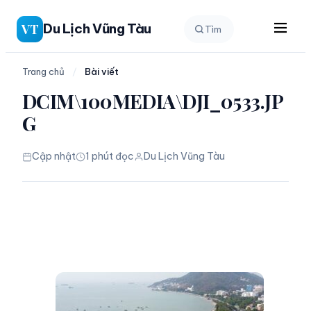
Chuyển
Du Lịch Vũng Tàu
VT
Tìm
đến
phần
nội
Trang chủ
/
Bài viết
dung
DCIM\100MEDIA\DJI_0533.JP
G
Cập nhật
1 phút đọc
Du Lịch Vũng Tàu