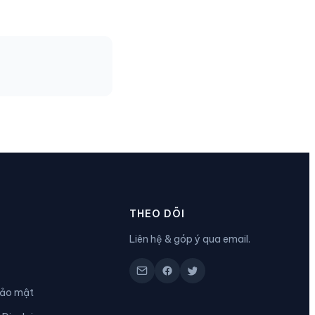
N
THEO DÕI
Liên hệ & góp ý qua email.
bảo mật