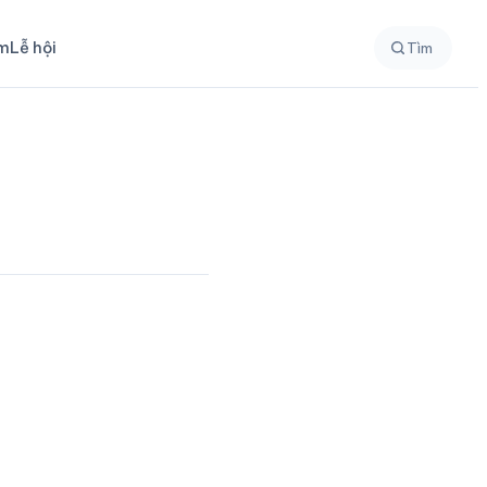
ệm
Lễ hội
Tìm