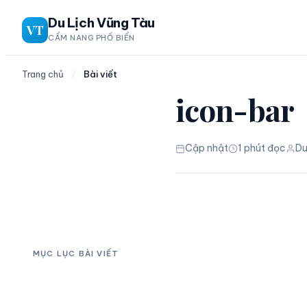
Chuyển
Du Lịch Vũng Tàu
VT
đến
CẨM NANG PHỐ BIỂN
phần
nội
Trang chủ
/
Bài viết
dung
icon-bar
Cập nhật
1 phút đọc
Du
MỤC LỤC BÀI VIẾT