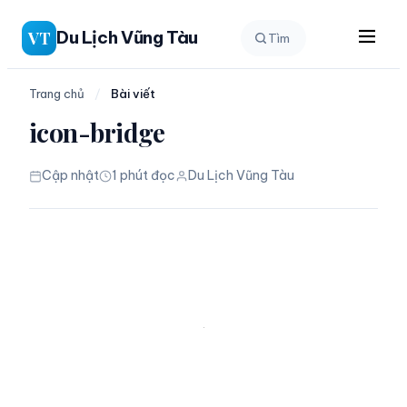
Chuyển
Du Lịch Vũng Tàu
VT
Tìm
đến
phần
nội
Trang chủ
/
Bài viết
dung
icon-bridge
Cập nhật
1 phút đọc
Du Lịch Vũng Tàu