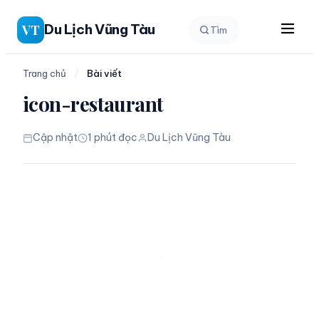
Chuyển
Du Lịch Vũng Tàu
VT
Tìm
đến
phần
nội
Trang chủ
/
Bài viết
dung
icon-restaurant
Cập nhật
1 phút đọc
Du Lịch Vũng Tàu