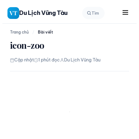
Chuyển
Du Lịch Vũng Tàu
VT
Tìm
đến
phần
nội
Trang chủ
/
Bài viết
dung
icon-zoo
Cập nhật
1 phút đọc
Du Lịch Vũng Tàu