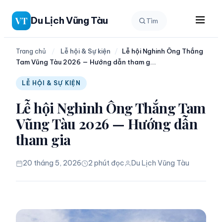
Chuyển
Du Lịch Vũng Tàu
VT
Tìm
đến
phần
nội
Trang chủ
/
Lễ hội & Sự kiện
/
Lễ hội Nghinh Ông Thắng
Tam Vũng Tàu 2026 — Hướng dẫn tham g...
dung
LỄ HỘI & SỰ KIỆN
Lễ hội Nghinh Ông Thắng Tam
Vũng Tàu 2026 — Hướng dẫn
tham gia
20 tháng 5, 2026
2 phút đọc
Du Lịch Vũng Tàu