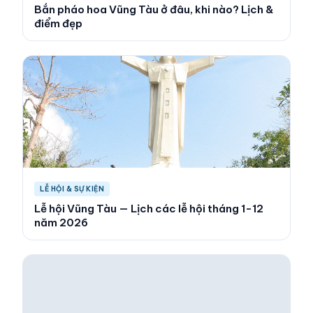
Bắn pháo hoa Vũng Tàu ở đâu, khi nào? Lịch &
điểm đẹp
LỄ HỘI & SỰ KIỆN
Lễ hội Vũng Tàu — Lịch các lễ hội tháng 1-12
năm 2026