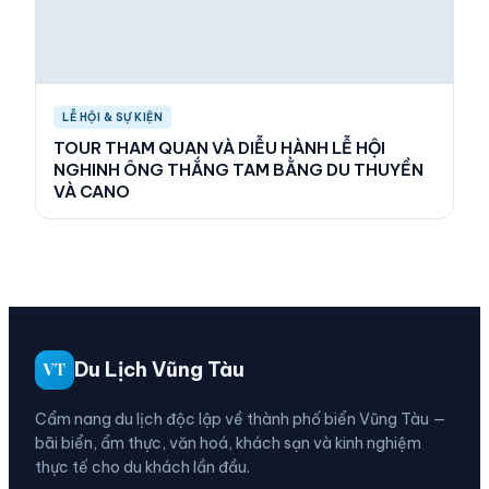
LỄ HỘI & SỰ KIỆN
TOUR THAM QUAN VÀ DIỄU HÀNH LỄ HỘI
NGHINH ÔNG THẮNG TAM BẰNG DU THUYỀN
VÀ CANO
Du Lịch Vũng Tàu
VT
Cẩm nang du lịch độc lập về thành phố biển Vũng Tàu —
bãi biển, ẩm thực, văn hoá, khách sạn và kinh nghiệm
thực tế cho du khách lần đầu.