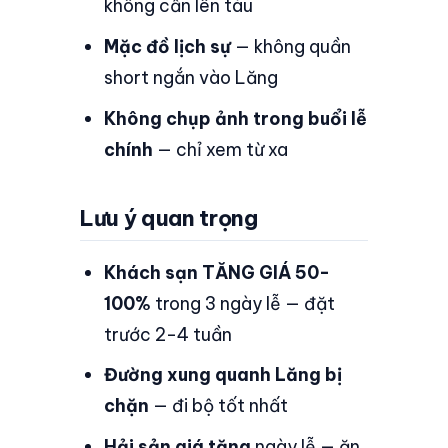
không cần lên tàu
Mặc đồ lịch sự
— không quần
short ngắn vào Lăng
Không chụp ảnh trong buổi lễ
chính
— chỉ xem từ xa
Lưu ý quan trọng
Khách sạn TĂNG GIÁ 50-
100%
trong 3 ngày lễ — đặt
trước 2-4 tuần
Đường xung quanh Lăng bị
chặn
— đi bộ tốt nhất
Hải sản giá tăng
ngày lễ — ăn