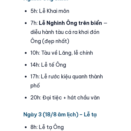
5h: Lễ Khai môn
7h:
Lễ Nghinh Ông trên biển
—
diễu hành tàu cá ra khơi đón
Ông (đẹp nhất)
10h: Tàu về Lăng, lễ chính
14h: Lễ tế Ông
17h: Lễ rước kiệu quanh thành
phố
20h: Đại tiệc + hát chầu văn
Ngày 3 (18/8 âm lịch) – Lễ tạ
8h: Lễ tạ Ông