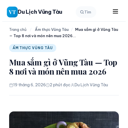
Chuyển
Du Lịch Vũng Tàu
VT
Tìm
đến
phần
nội
Trang chủ
/
Ẩm thực Vũng Tàu
/
Mua sắm gì ở Vũng Tàu
— Top 8 nơi và món nên mua 2026...
dung
ẨM THỰC VŨNG TÀU
Mua sắm gì ở Vũng Tàu — Top
8 nơi và món nên mua 2026
19 tháng 6, 2026
2 phút đọc
Du Lịch Vũng Tàu