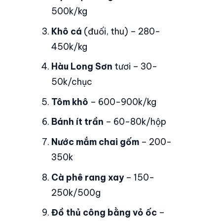
500k/kg
Khô cá
(đuối, thu) – 280-
450k/kg
Hàu Long Sơn
tươi – 30-
50k/chục
Tôm khô
– 600-900k/kg
Bánh ít trần
– 60-80k/hộp
Nước mắm chai gốm
– 200-
350k
Cà phê rang xay
– 150-
250k/500g
Đồ thủ công bằng vỏ ốc
–