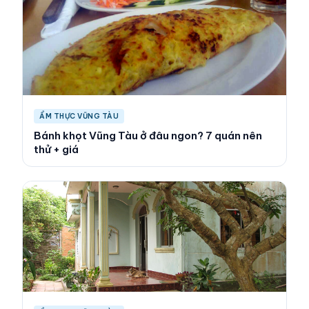
ẨM THỰC VŨNG TÀU
Bánh khọt Vũng Tàu ở đâu ngon? 7 quán nên
thử + giá