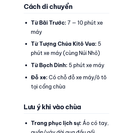
Cách di chuyển
Từ Bãi Trước:
7 — 10 phút xe
máy
Từ Tượng Chúa Kitô Vua:
5
phút xe máy (cùng Núi Nhỏ)
Từ Bạch Dinh:
5 phút xe máy
Đỗ xe:
Có chỗ đỗ xe máy/ô tô
tại cổng chùa
Lưu ý khi vào chùa
Trang phục lịch sự:
Áo có tay,
quần/váy dài qua đầu gối