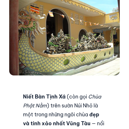
Niết Bàn Tịnh Xá
(còn gọi
Chùa
Phật Nằm
) trên sườn Núi Nhỏ là
một trong những ngôi chùa
đẹp
và tinh xảo nhất Vũng Tàu
— nổi