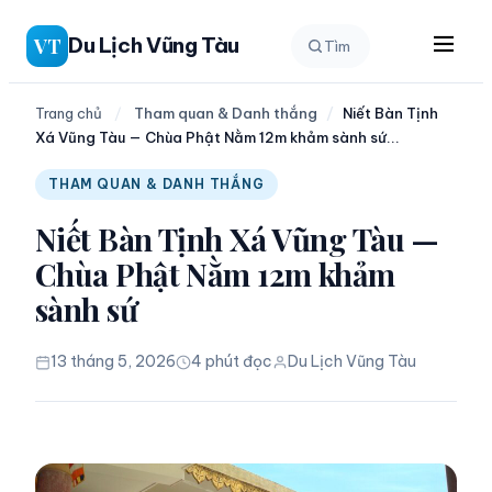
Chuyển
Du Lịch Vũng Tàu
VT
Tìm
đến
phần
nội
Trang chủ
/
Tham quan & Danh thắng
/
Niết Bàn Tịnh
Xá Vũng Tàu — Chùa Phật Nằm 12m khảm sành sứ...
dung
THAM QUAN & DANH THẮNG
Niết Bàn Tịnh Xá Vũng Tàu —
Chùa Phật Nằm 12m khảm
sành sứ
13 tháng 5, 2026
4 phút đọc
Du Lịch Vũng Tàu