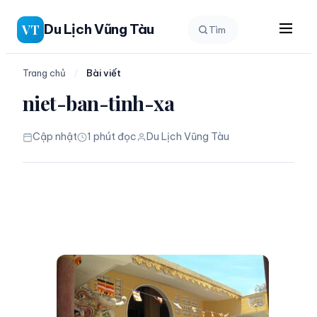
Chuyển
Du Lịch Vũng Tàu
VT
Tìm
đến
phần
nội
Trang chủ
/
Bài viết
dung
niet-ban-tinh-xa
Cập nhật
1 phút đọc
Du Lịch Vũng Tàu