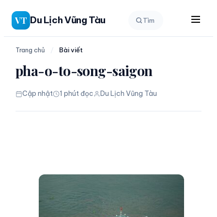
Chuyển
Du Lịch Vũng Tàu
VT
Tìm
đến
phần
nội
Trang chủ
/
Bài viết
dung
pha-o-to-song-saigon
Cập nhật
1 phút đọc
Du Lịch Vũng Tàu