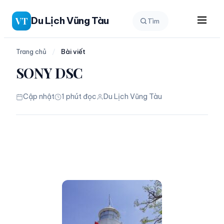
Chuyển
Du Lịch Vũng Tàu
VT
Tìm
đến
phần
nội
Trang chủ
/
Bài viết
dung
SONY DSC
Cập nhật
1 phút đọc
Du Lịch Vũng Tàu