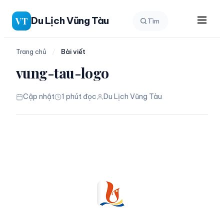
Chuyển
Du Lịch Vũng Tàu
VT
Tìm
đến
phần
nội
Trang chủ
/
Bài viết
dung
vung-tau-logo
Cập nhật
1 phút đọc
Du Lịch Vũng Tàu