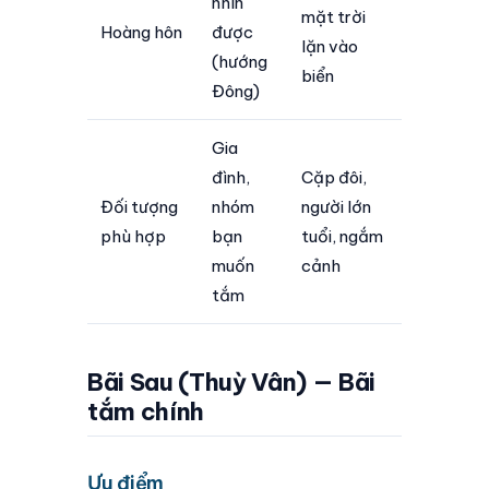
nhìn
mặt trời
Hoàng hôn
được
lặn vào
(hướng
biển
Đông)
Gia
đình,
Cặp đôi,
Đối tượng
nhóm
người lớn
phù hợp
bạn
tuổi, ngắm
muốn
cảnh
tắm
Bãi Sau (Thuỳ Vân) — Bãi
tắm chính
Ưu điểm