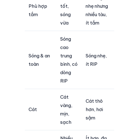
Phù hợp
tốt,
nhẹ nhưng
tắm
sóng
nhiều tàu,
vừa
ít tắm
Sóng
cao
Sóng & an
trung
Sóng nhẹ,
toàn
bình, có
ít RIP
dòng
RIP
Cát
Cát thô
vàng,
Cát
hơn, hơi
mịn,
sậm
sạch
Nhiều,
Ít hơn, đa