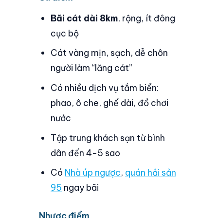
Bãi cát dài 8km
, rộng, ít đông
cục bộ
Cát vàng mịn, sạch, dễ chôn
người làm “lăng cát”
Có nhiều dịch vụ tắm biển:
phao, ô che, ghế dài, đồ chơi
nước
Tập trung khách sạn từ bình
dân đến 4-5 sao
Có
Nhà úp ngược
,
quán hải sản
95
ngay bãi
Nhược điểm