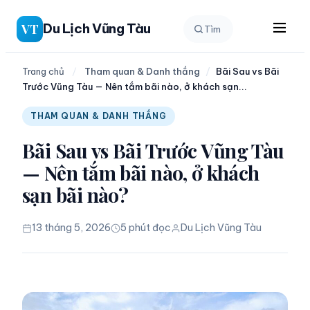
Chuyển
Du Lịch Vũng Tàu
VT
Tìm
đến
phần
nội
Trang chủ
/
Tham quan & Danh thắng
/
Bãi Sau vs Bãi
Trước Vũng Tàu — Nên tắm bãi nào, ở khách sạn...
dung
THAM QUAN & DANH THẮNG
Bãi Sau vs Bãi Trước Vũng Tàu
— Nên tắm bãi nào, ở khách
sạn bãi nào?
13 tháng 5, 2026
5 phút đọc
Du Lịch Vũng Tàu