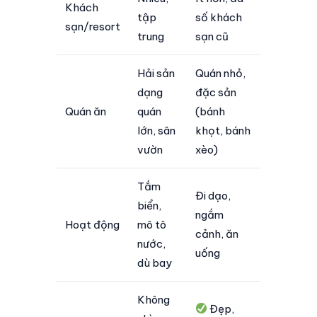
Khách
tập
số khách
sạn/resort
trung
sạn cũ
Hải sản
Quán nhỏ,
dạng
đặc sản
Quán ăn
quán
(bánh
lớn, sân
khọt, bánh
vườn
xèo)
Tắm
Đi dạo,
biển,
ngắm
Hoạt động
mô tô
cảnh, ăn
nước,
uống
dù bay
Không
Đẹp,