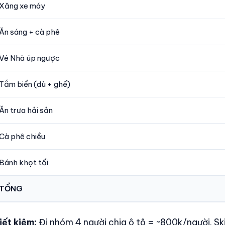
Xăng xe máy
Ăn sáng + cà phê
Vé Nhà úp ngược
Tắm biển (dù + ghế)
Ăn trưa hải sản
Cà phê chiều
Bánh khọt tối
TỔNG
iết kiệm:
Đi nhóm 4 người chia ô tô = ~800k/người. S