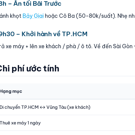
8h – Ăn tối Bãi Trước
ánh khọt
Bảy Giai
hoặc Cô Ba (50-80k/suất). Nhẹ nhà
9h30 – Khởi hành về TP.HCM
rả xe máy + lên xe khách / phà / ô tô. Về đến Sài Gòn 
hi phí ước tính
Hạng mục
Di chuyển TP.HCM ↔ Vũng Tàu (xe khách)
Thuê xe máy 1 ngày