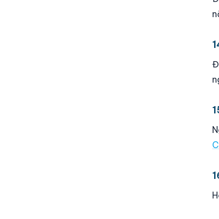
n
1
Đ
n
1
N
C
1
H