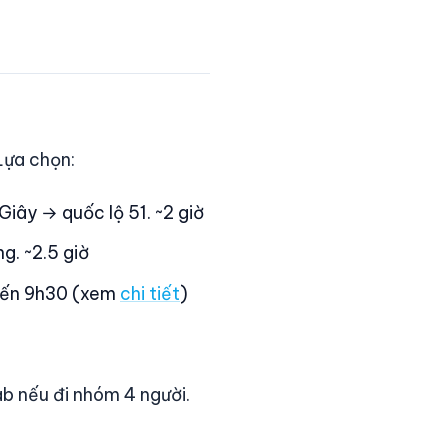
Lựa chọn:
iây → quốc lộ 51. ~2 giờ
g. ~2.5 giờ
đến 9h30 (xem
chi tiết
)
b nếu đi nhóm 4 người.