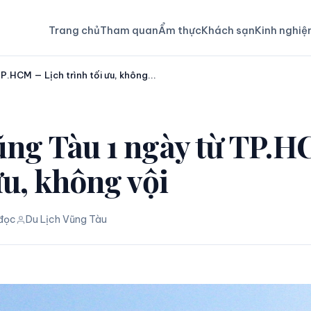
Trang chủ
Tham quan
Ẩm thực
Khách sạn
Kinh nghi
P.HCM — Lịch trình tối ưu, không...
ũng Tàu 1 ngày từ TP.
ưu, không vội
 đọc
Du Lịch Vũng Tàu