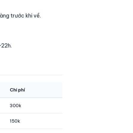
ng trước khi về.
~22h.
Chi phí
300k
150k