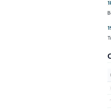
1
B
1
T
C