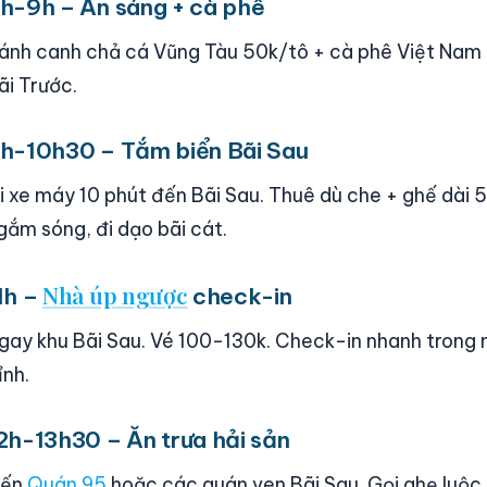
h-9h – Ăn sáng + cà phê
ánh canh chả cá Vũng Tàu 50k/tô + cà phê Việt Nam 
ãi Trước.
h-10h30 – Tắm biển Bãi Sau
i xe máy 10 phút đến Bãi Sau. Thuê dù che + ghế dài 5
gắm sóng, đi dạo bãi cát.
Nhà úp ngược
1h –
check-in
gay khu Bãi Sau. Vé 100-130k. Check-in nhanh trong 
ỉnh.
2h-13h30 – Ăn trưa hải sản
ến
Quán 95
hoặc các quán ven Bãi Sau. Gọi ghẹ luộc