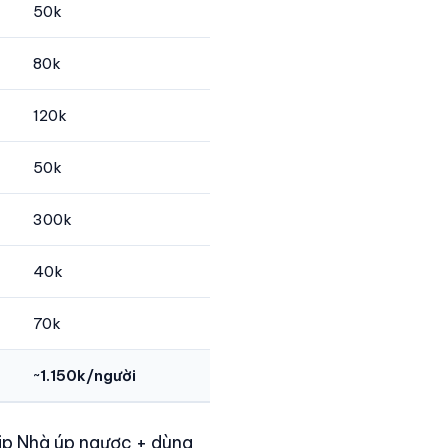
50k
80k
120k
50k
300k
40k
70k
~1.150k/người
kip Nhà úp ngược + dùng