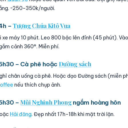
ắng. ~250-350k/người.
Tượng Chúa Kitô Vua
4h –
i xe máy 10 phút. Leo 800 bậc lên đỉnh (45 phút). Vào
gắm cảnh 360°. Miễn phí.
Đường sách
5h30 – Cà phê hoặc
ghỉ chân uống cà phê. Hoặc dạo Đường sách (miễn p
offee
nếu thích chụp ảnh.
Mũi Nghinh Phong
6h30 –
ngắm hoàng hôn
oặc
Hải đăng
. Đẹp nhất 17h-18h khi mặt trời lặn.