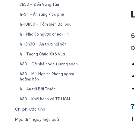
7h30 – Đến Vũng Tàu
L
h-9h – Ăn sáng + cà phê
h-10h30 – Tắm biển Bãi Sau
5
h – Nhà úp ngược check-in
h-13h30 – Ăn trưa hải sản
Đ
h – Tượng Chúa Kitô Vua
h30 – Cà phê hoặc Đường sách
h30 – Mũi Nghinh Phong ngắm
hoàng hôn
h – Ăn tối Bãi Trước
h30 – Khởi hành về TP.HCM
7
Chi phí ước tính
T
Mẹo đi 1 ngày hiệu quả