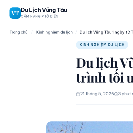
Chuyển
Du Lịch Vũng Tàu
VT
đến
CẨM NANG PHỐ BIỂN
phần
nội
Trang chủ
/
Kinh nghiệm du lịch
/
Du lịch Vũng Tàu 1 ngày từ T
dung
KINH NGHIỆM DU LỊCH
Du lịch V
trình tối 
21 tháng 5, 2026
3 phút