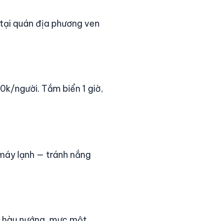
tại quán địa phương ven
0k/người. Tắm biển 1 giờ,
máy lạnh — tránh nắng
, hàu nướng, mực một