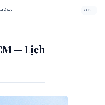
ệm
Lễ hội
Tìm
HCM — Lịch