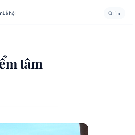
ệm
Lễ hội
Tìm
iểm tâm