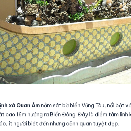
ịnh xá Quan Âm
nằm sát bờ biển Vũng Tàu, nổi bật 
át cao 16m hướng ra Biển Đông. Đây là điểm tâm linh
áo, ít người biết đến nhưng cảnh quan tuyệt đẹp.