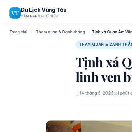
Chuyển
Du Lịch Vũng Tàu
VT
đến
CẨM NANG PHỐ BIỂN
phần
nội
Trang chủ
/
Tham quan & Danh thắng
/
Tịnh xá Quan Âm Vũng
dung
THAM QUAN & DANH THẮ
Tịnh xá 
linh ven b
14 tháng 6, 2026
1 phút 