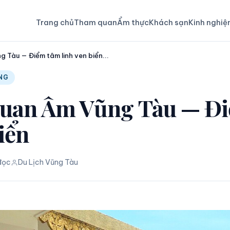
Trang chủ
Tham quan
Ẩm thực
Khách sạn
Kinh nghi
 Tàu — Điểm tâm linh ven biển...
NG
Quan Âm Vũng Tàu — Đ
iển
đọc
Du Lịch Vũng Tàu