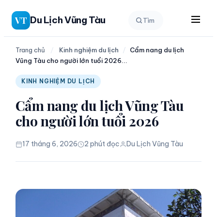
Chuyển
Du Lịch Vũng Tàu
VT
Tìm
đến
phần
nội
Trang chủ
/
Kinh nghiệm du lịch
/
Cẩm nang du lịch
Vũng Tàu cho người lớn tuổi 2026...
dung
KINH NGHIỆM DU LỊCH
Cẩm nang du lịch Vũng Tàu
cho người lớn tuổi 2026
17 tháng 6, 2026
2 phút đọc
Du Lịch Vũng Tàu