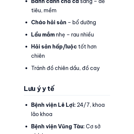
Bánh canh chả cá
sáng – dễ
tiêu, mềm
Cháo hải sản
– bổ dưỡng
Lẩu mắm
nhẹ – rau nhiều
Hải sản hấp/luộc
tốt hơn
chiên
Tránh đồ chiên dầu, đồ cay
Lưu ý y tế
Bệnh viện Lê Lợi:
24/7, khoa
lão khoa
Bệnh viện Vũng Tàu:
Cơ sở